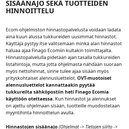
SISÄÄNAJO SEKÄ TUOTTEIDEN 
HINNOITTELU
Ecom-ohjelmiston hinnastopalvelusta voidaan ladata 
aina kuun alussa tukkureiden uusimmat hinnastot. 
Käyttäjä pystyy itse valitsemaan minkä alan hinnastot 
haluaa ajaa Finago Ecomiin kultakin toimittajalta. 
Hinnastopalvelulla pidetään ajan tasalla tukkureiden 
listahintoja, mutta jotta ohjelmasta nähdään suoraan 
myös nettohinnat, sinne tulee ajaa sisään myös 
yrityskohtaiset alennusluettelot. 
OVT-muotoiset 
alennusluettelot kannattaakin pyytää 
tukkureilta sähköpostiin heti Finago Ecomia 
käyttöön otettaessa
. Kun hinnastot ja alennukset 
on ajettu ohjelmaan sisään, tuotteille muodostetaan 
myyntihinta hinnoittelun avulla.
Hinnastojen sisäänajo
(Ohjelmat -> Tietojen siirto -> 