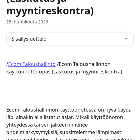
myyntireskontra)
28. huhtikuuta 2026
Sisällysluettelo
/
Ecom Taloushallinto
 /Ecom Taloushallinnon 
käyttöönotto-opas (Laskutus ja myyntireskontra)
Ecom Taloushallinnon käyttöönotossa on hyvä käydä 
läpi ainakin alla listatut asiat. Mikäli käyttöönoton 
yhteydessä tai sen jälkeen ilmenee 
ongelmia/kysymyksiä, suosittelemme lämpimästi 
olemaan yhtyedessä Finago Ecomin asiakaspalveluun.