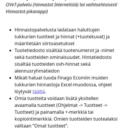
OVeT-palvelu (hinnastot Internetistä) tai vaihtoehtoisesti 
Hinnastot-pikanappi)
Hinnastopalvelusta ladataan haluttujen 
tukkurien tuotteet ja hinnat (+tuotekuvat) ja 
määritetään siirtoasetukset
Tuotetiedosto sisältää tuotenumerot ja -nimet 
sekä tuotteiden ominaisuudet. Hintatiedosto 
sisältää tuotteiden ovh-hinnat sekä 
alennusryhmätiedon
Mikäli haluat tuoda Finago Ecomiin muiden 
tukkurien hinnastoja Excel-muodossa, ohjeet 
löytyvät 
täältä
.
Omia tuotteita voidaan lisätä yksitellen 
avaamalla tuotteet (Ohjelmat -> Tuotteet -> 
Tuotteet) ja painamalla +-merkkiä tai 
kopiointimerkkiä. Omien tuotteiden tuotealaksi 
valitaan ”Omat tuotteet”.