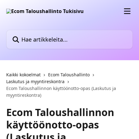
Siirry pääsisältöön
Hae artikkeleita...
Kaikki kokoelmat
Ecom Taloushallinto
Laskutus ja myyntireskontra
Ecom Taloushallinnon käyttöönotto-opas (Laskutus ja
myyntireskontra)
Ecom Taloushallinnon
käyttöönotto-opas
(Laskutus ja