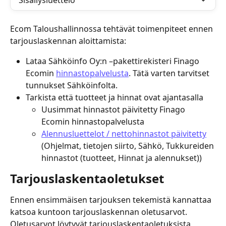
Sisällysluettelo
Ecom Taloushallinnossa tehtävät toimenpiteet ennen 
tarjouslaskennan aloittamista:
Lataa Sähköinfo Oy:n –pakettirekisteri Finago 
Ecomin 
hinnastopalvelusta
. Tätä varten tarvitset 
tunnukset Sähköinfolta.
Tarkista että tuotteet ja hinnat ovat ajantasalla
Uusimmat hinnastot päivitetty Finago 
Ecomin hinnastopalvelusta
Alennusluettelot / nettohinnastot päivitetty
(Ohjelmat, tietojen siirto, Sähkö, Tukkureiden 
hinnastot (tuotteet, Hinnat ja alennukset))
Tarjouslaskentaoletukset
Ennen ensimmäisen tarjouksen tekemistä kannattaa 
katsoa kuntoon tarjouslaskennan oletusarvot. 
Oletusarvot löytyvät tarjouslaskentaoletuksista 