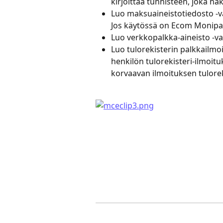
kirjoittaa tunnisteen, joka näk
Luo maksuaineistotiedosto -va
Jos käytössä on Ecom Monipan
Luo verkkopalkka-aineisto -val
Luo tulorekisterin palkkailmoi
henkilön tulorekisteri-ilmoit
korvaavan ilmoituksen tulorek