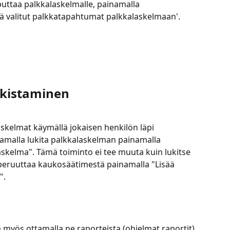
puttaa palkkalaskelmalle, painamalla 
rä valitut palkkatapahtumat palkkalaskelmaan'.
rkistaminen
askelmat käymällä jokaisen henkilön läpi 
amalla lukita palkkalaskelman painamalla 
kelma". Tämä toiminto ei tee muuta kuin lukitse 
peruuttaa kaukosäätimestä painamalla "Lisää 
".
 myös ottamalla ne raporteista (ohjelmat raportit).