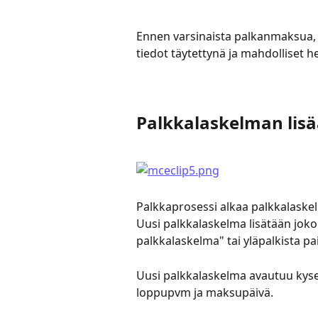
Ennen varsinaista palkanmaksua, tar
tiedot täytettynä ja mahdolliset he
Palkkalaskelman lis
Palkkaprosessi alkaa palkkalaskelm
Uusi palkkalaskelma lisätään jok
palkkalaskelma" tai yläpalkista p
Uusi palkkalaskelma avautuu kysei
loppupvm ja maksupäivä.