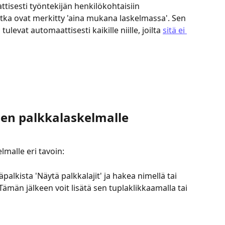
tisesti työntekijän henkilökohtaisiin 
 jotka ovat merkitty 'aina mukana laskelmassa'. Sen 
ulevat automaattisesti kaikille niille, joilta 
sitä ei 
nen palkkalaskelmalle
lmalle eri tavoin:
alkista 'Näytä palkkalajit' ja hakea nimellä tai 
ämän jälkeen voit lisätä sen tuplaklikkaamalla tai 