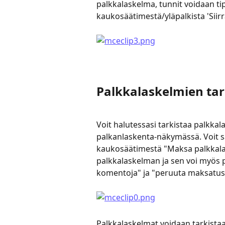
palkkalaskelma, tunnit voidaan ti
kaukosäätimestä/yläpalkista 'Siir
Palkkalaskelmien ta
Voit halutessasi tarkistaa palkkal
palkanlaskenta-näkymässä. Voit s
kaukosäätimestä "Maksa palkkalas
palkkalaskelman ja sen voi myös 
komentoja" ja "peruuta maksatus
Palkkalaskelmat voidaan tarkistaa