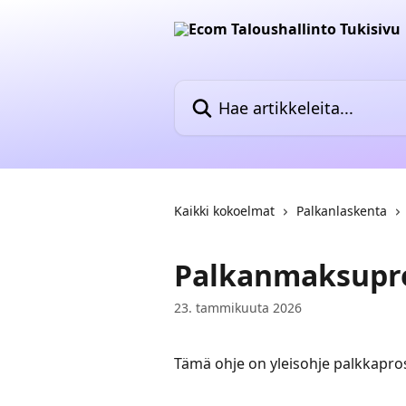
Siirry pääsisältöön
Hae artikkeleita...
Kaikki kokoelmat
Palkanlaskenta
Palkanmaksupros
23. tammikuuta 2026
Tämä ohje on yleisohje palkkapr