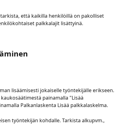
kista, että kaikilla henkilöillä on pakolliset 
nkilökohtaiset palkkalajit lisättyinä.
ääminen
an lisäämisesti jokaiselle työntekijälle erikseen. 
o kaukosäätimestä painamalla "Lisää 
ainamalla Palkanlaskenta Lisää palkkalaskelma.
sen työntekijän kohdalle. Tarkista alkupvm., 