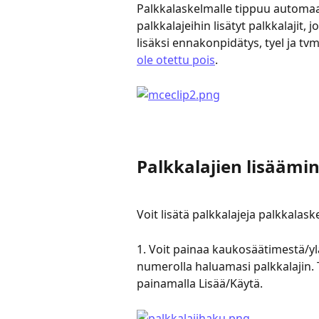
Palkkalaskelmalle tippuu automaat
palkkalajeihin lisätyt palkkalajit,
lisäksi ennakonpidätys, tyel ja tvm t
ole otettu pois
.
Palkkalajien lisäämi
Voit lisätä palkkalajeja palkkalaske
1. Voit painaa kaukosäätimestä/yläp
numerolla haluamasi palkkalajin. T
painamalla Lisää/Käytä.