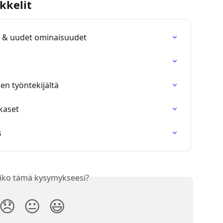
kkelit
t & uudet ominaisuudet
n työntekijältä
kaset
s
iko tämä kysymykseesi?
😞
😐
😃