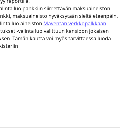
yy raportilla.
linta luo pankkiin siirrettävän maksuaineiston. 
kki, maksuaineisto hyväksytään sieltä eteenpäin.
inta luo aineiston 
Maventan verkkopalkkaan
tukset -valinta luo valittuun kansioon jokaisen 
uksen. Tämän kautta voi myös tarvittaessa luoda 
isteriin