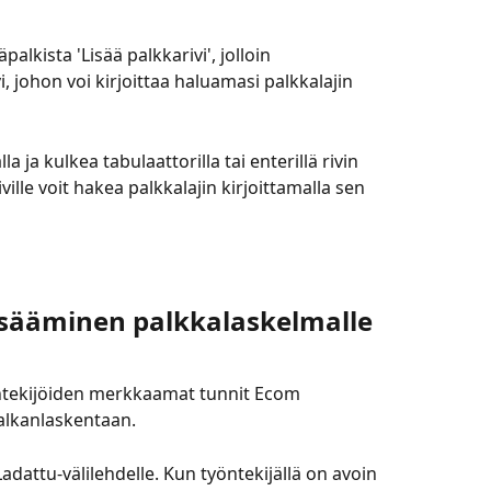
alkista 'Lisää palkkarivi', jolloin 
, johon voi kirjoittaa haluamasi palkkalajin 
la ja kulkea tabulaattorilla tai enterillä rivin 
ville voit hakea palkkalajin kirjoittamalla sen 
n
isääminen palkkalaskelmalle
tekijöiden merkkaamat tunnit Ecom 
alkanlaskentaan.
adattu-välilehdelle. Kun työntekijällä on avoin 