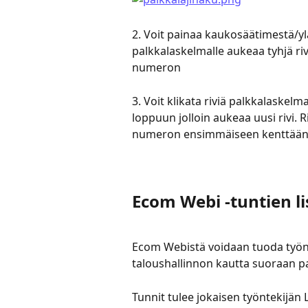
2. Voit painaa kaukosäätimestä/yläp
palkkalaskelmalle aukeaa tyhjä rivi
numeron
3. Voit klikata riviä palkkalaskelmal
loppuun jolloin aukeaa uusi rivi. Ri
numeron ensimmäiseen kenttää
Ecom Webi -tuntien l
Ecom Webistä voidaan tuoda työn
taloushallinnon kautta suoraan p
Tunnit tulee jokaisen työntekijän L