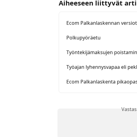
Aiheeseen liittyvät arti
Ecom Palkanlaskennan versio
Polkupyöräetu
Työntekijämaksujen poistamine
Työajan lyhennysvapaa eli pek
Ecom Palkanlaskenta pikaopa
Vastas