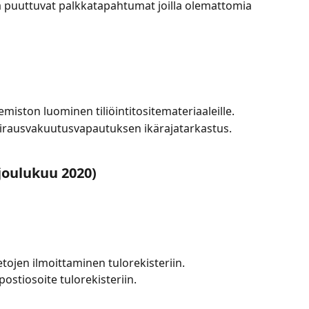
ta puuttuvat palkkatapahtumat joilla olemattomia 
miston luominen tiliöintitositemateriaaleille.
airausvakuutusvapautuksen ikärajatarkastus.
joulukuu 2020)
tojen ilmoittaminen tulorekisteriin.
ostiosoite tulorekisteriin.