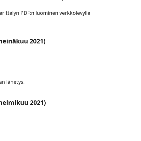
erittelyn PDF:n luominen verkkolevylle 
heinäkuu 2021)
n lähetys.
helmikuu 2021)