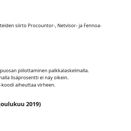
teiden siirto Procountor-, Netvisor- ja Fennoa-
ppuosan piilottaminen palkkalaskelmalla.
lla lisäprosentti ei näy oikein.
-koodi aiheuttaa virheen.
joulukuu 2019)