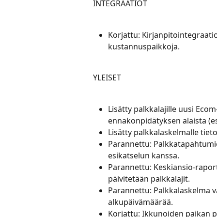
INTEGRAATIOT
Korjattu: Kirjanpitointegraati
kustannuspaikkoja.
YLEISET
Lisätty palkkalajille uusi Ecom
ennakonpidätyksen alaista (e
Lisätty palkkalaskelmalle tiet
Parannettu: Palkkatapahtumie
esikatselun kanssa.
Parannettu: Keskiansio-raporti
päivitetään palkkalajit.
Parannettu: Palkkalaskelma v
alkupäivämäärää.
Korjattu: Ikkunoiden paikan p