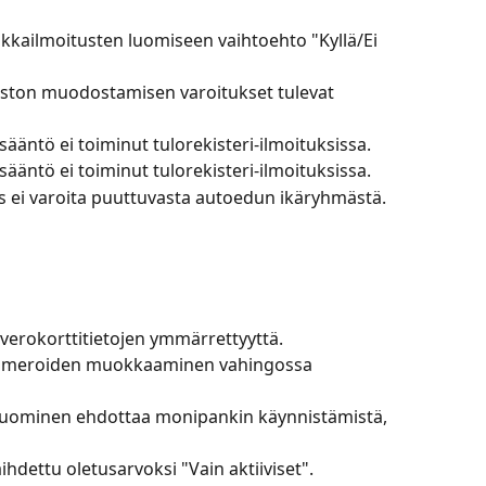
lkkailmoitusten luomiseen vaihtoehto "Kyllä/Ei 
eiston muodostamisen varoitukset tulevat 
ssääntö ei toiminut tulorekisteri-ilmoituksissa.
ssääntö ei toiminut tulorekisteri-ilmoituksissa.
tus ei varoita puuttuvasta autoedun ikäryhmästä.
verokorttitietojen ymmärrettyyttä.
önumeroiden muokkaaminen vahingossa 
luominen ehdottaa monipankin käynnistämistä, 
hdettu oletusarvoksi "Vain aktiiviset".