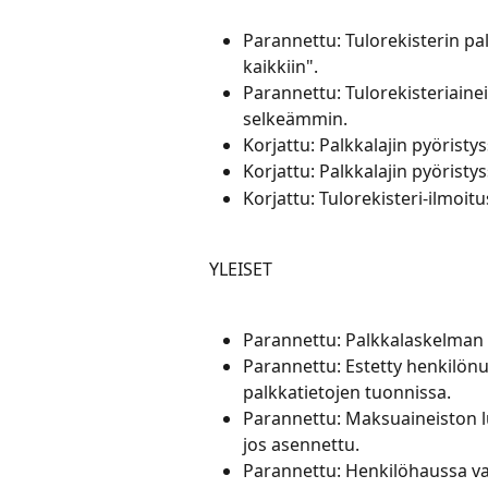
Parannettu: Tulorekisterin pa
kaikkiin".
Parannettu: Tulorekisteriain
selkeämmin.
Korjattu: Palkkalajin pyöristy
Korjattu: Palkkalajin pyöristy
Korjattu: Tulorekisteri-ilmoi
YLEISET
Parannettu: Palkkalaskelman 
Parannettu: Estetty henkil
palkkatietojen tuonnissa.
Parannettu: Maksuaineiston 
jos asennettu.
Parannettu: Henkilöhaussa vai