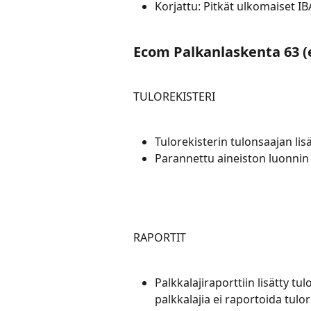
Korjattu: Pitkät ulkomaiset I
Ecom Palkanlaskenta 63 (
TULOREKISTERI
Tulorekisterin tulonsaajan lis
Parannettu aineiston luonnin 
RAPORTIT
Palkkalajiraporttiin lisätty tu
palkkalajia ei raportoida tulor