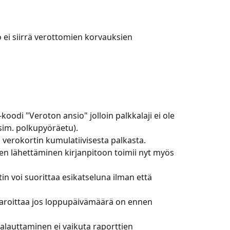
o ei siirrä verottomien korvauksien 
-koodi "Veroton ansio" jolloin palkkalaji ei ole 
sim. polkupyöräetu).
o verokortin kumulatiivisesta palkasta.
n lähettäminen kirjanpitoon toimii nyt myös 
n voi suorittaa esikatseluna ilman että 
aroittaa jos loppupäivämäärä on ennen 
alauttaminen ei vaikuta raporttien 