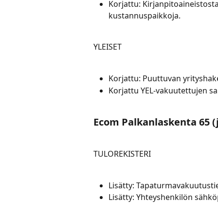
Korjattu: Kirjanpitoaineistos
kustannuspaikkoja.
YLEISET
Korjattu: Puuttuvan yrityshake
Korjattu YEL-vakuutettujen s
Ecom Palkanlaskenta 65 (
TULOREKISTERI
Lisätty: Tapaturmavakuutustie
Lisätty: Yhteyshenkilön sähköp