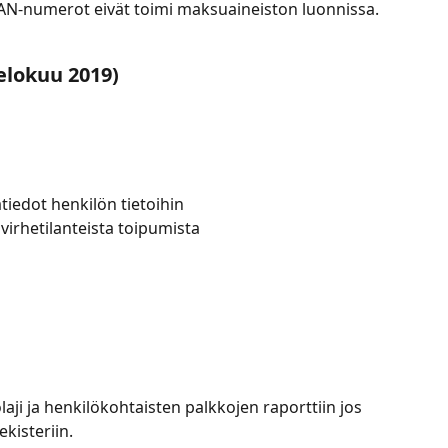
BAN-numerot eivät toimi maksuaineiston luonnissa.
elokuu 2019)
ätiedot henkilön tietoihin
virhetilanteista toipumista
lolaji ja henkilökohtaisten palkkojen raporttiin jos 
ekisteriin.