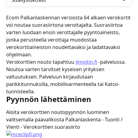
Sisällysluettelo
Ecom Palkanlaskennan versiosta 64 alkaen verokortit 
voi noutaa suorasiirtona verottajalta. Suorasiirtoa 
varten luodaan ensin verottajalle pyyntöaineisto, 
jonka perusteella verottaja muodostaa 
verokorttiaineiston noudettavaksi ja ladattavaksi 
ohjelmaan.
Verokorttien nouto tapahtuu 
ilmoitin.fi
 -palvelussa. 
Noutoa varten tarvitset kyseisen yrityksen 
valtuutuksen. Palveluun kirjaudutaan 
pankkitunnuksilla, mobiilivarmenteella tai Katso-
tunnisteella.
Pyynnön lähettäminen
Aloita verokorttien noutopyynnön luominen 
valitsemalla päävalikosta Palkanlaskenta - Tuonti / 
Vienti - Verokorttien suorasiirto