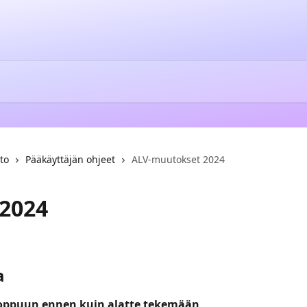
to
Pääkäyttäjän ohjeet
ALV-muutokset 2024
2024
a
oppuun ennen kuin alatte tekemään 