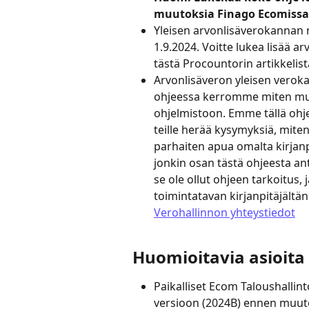
muutoksia Finago Ecomissa
Yleisen arvonlisäverokannan n
1.9.2024. Voitte lukea lisää 
tästä Procountorin artikkelist
Arvonlisäveron yleisen verok
ohjeessa kerromme miten muu
ohjelmistoon. Emme tällä ohjee
teille herää kysymyksiä, miten 
parhaiten apua omalta kirjanpi
jonkin osan tästä ohjeesta anta
se ole ollut ohjeen tarkoitu
toimintatavan kirjanpitäjältän
Verohallinnon yhteystiedot
Huomioitavia asioita
Paikalliset Ecom Taloushalli
versioon (2024B) ennen muuto