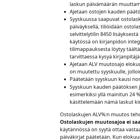
laskun päivämäärän muuttami
Ajetaan ostojen kauden päätö
Syyskuussa saapuvat ostolask
päiväyksellä, tiliöidään ostolas
selvittelytilin 8450 lisäyksestä 
käytössä on kirjanpidon integ
tilimappauksesta löytyy täältä
tarvittaessa kysyä kirjanpitäjä
Ajetaan ALV muutosajo elokuun
on muutettu syyskuulle, jolloi
Päätetään syyskuun kausi nor
Syyskuun kauden päätöksen jäl
esimerkiksi yllä mainitun 24 % s
käsittelemään nämä laskut ki
Ostolaskujen ALV%:n muutos tehd
Ostolaskujen muutosajoa ei sa
käytännössä on syytä ottaa vastaa
päiväkirjat päätetään. Kun elokuu