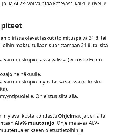
joilla ALV% voi vaihtaa kätevästi kaikille riveille 
piteet
piirissä olevat laskut (toimituspäivä 31.8. tai 
 joihin maksu tullaan suorittamaan 31.8. tai sitä 
aa varmuuskopio tässä välissä (ei koske Ecom 
ösajo heinäkuulle.
aa varmuuskopio myös tässä välissä (ei koske 
ta).
yntipuolelle. Ohjeistus siitä alla.
in ylävalikosta kohdasta 
Ohjelmat 
ja sen alta 
ohtaan 
Alv% muutosajo
. Ohjelma avaa ALV-
uutettua erikseen oletustietoihin ja 