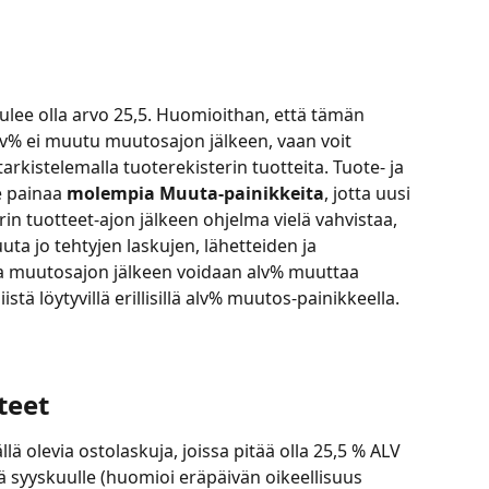
lee olla arvo 25,5. Huomioithan, että tämän 
v% ei muutu muutosajon jälkeen, vaan voit 
tarkistelemalla tuoterekisterin tuotteita. Tuote- ja 
 painaa 
molempia Muuta-painikkeita
, jotta uusi 
n tuotteet-ajon jälkeen ohjelma vielä vahvistaa, 
uta jo tehtyjen laskujen, lähetteiden ja 
sa muutosajon jälkeen voidaan alv% muuttaa 
 niistä löytyvillä erillisillä alv% muutos-painikkeella.
teet
ä olevia ostolaskuja, joissa pitää olla 25,5 % ALV 
 syyskuulle (huomioi eräpäivän oikeellisuus 