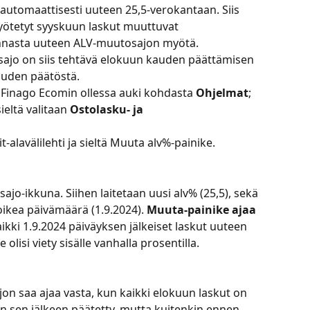
 automaattisesti uuteen 25,5-verokantaan. Siis 
ötetyt syyskuun laskut muuttuvat 
nnasta uuteen ALV-muutosajon myötä. 
sajo on siis tehtävä elokuun kauden päättämisen 
auden päätöstä.
Finago Ecomin ollessa auki kohdasta 
Ohjelmat
; 
sieltä valitaan 
Ostolasku- ja 
t-alavälilehti ja sieltä Muuta alv%-painike.
jo-ikkuna. Siihen laitetaan uusi alv% (25,5), sekä 
kea päivämäärä (1.9.2024). 
Muuta-painike ajaa 
kki 1.9.2024 päiväyksen jälkeiset laskut uuteen 
olisi viety sisälle vanhalla prosentilla.
n saa ajaa vasta, kun kaikki elokuun laskut on 
on sen jälkeen päätetty, mutta kuitenkin ennen 