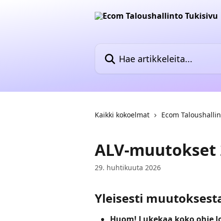
Siirry pääsisältöön
Hae artikkeleita...
Kaikki kokoelmat
Ecom Taloushallin
ALV-muutokset 
29. huhtikuuta 2026
Yleisesti muutoksest
Huom! Lukekaa koko ohje l