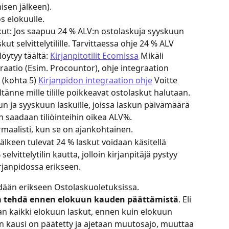
sen jälkeen).
s elokuulle.
ut: Jos saapuu 24 % ALV:n ostolaskuja syyskuun 
kut selvittelytilille. Tarvittaessa ohje 24 % ALV 
löytyy täältä: 
Kirjanpitotilit Ecomissa
 Mikäli 
raatio (Esim. Procountor), ohje integraation 
 (kohta 5) 
Kirjanpidon integraation ohje
 Voitte 
ltänne mille tilille poikkeavat ostolaskut halutaan.
 ja syyskuun laskuille, joissa laskun päivämäärä 
n saadaan tiliöinteihin oikea ALV%.
maalisti, kun se on ajankohtainen.
keen tulevat 24 % laskut voidaan käsitellä 
elvittelytilin kautta, jolloin kirjanpitäjä pystyy 
rjanpidossa erikseen.
ään erikseen Ostolaskuoletuksissa. 
a tehdä ennen elokuun kauden päättämistä
. Eli 
n kaikki elokuun laskut, ennen kuin elokuun 
n kausi on päätetty ja ajetaan muutosajo, muuttaa 