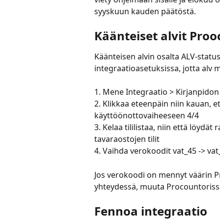
syyskuun kauden päätöstä.
Käänteiset alvit Proo
Käänteisen alvin osalta ALV-statu
integraatioasetuksissa, jotta alv 
1. Mene Integraatio > Kirjanpidon
2. Klikkaa eteenpäin niin kauan, e
käyttöönottovaiheeseen 4/4
3. Kelaa tililistaa, niin että löydät
tavaraostojen tilit
4. Vaihda verokoodit vat_45 -> va
Jos verokoodi on mennyt väärin P
yhteydessä, muuta Procountorissa v
Fennoa integraatio