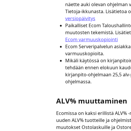
näette auki olevan ohjelman v
Tietoja-ikkunasta. Lisätietoa 
versiopäivitys
Paikalliset Ecom Taloushalli
muutosten tekemistä. Lisätie
Ecom varmuuskopiointi
Ecom Serveripalvelun asiakkaid
varmuuskopioita.
Mikäli käytössä on kirjanpito
tehdään ennen elokuun kauden
kirjanpito-ohjelmaan 25,5 alv-p
ohjelmassa.
ALV% muuttaminen
Ecomissa on kaksi erillistä ALV% 
uuden ALV% tuotteille ja ohjelmis
muutokset Ostolaskuille ja Ostores