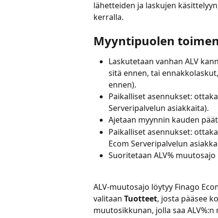
lähetteiden ja laskujen käsittelyyn, 
kerralla.
Myyntipuolen toimen
Laskutetaan vanhan ALV kannan 
sitä ennen, tai ennakkolaskut,
ennen).
Paikalliset asennukset: ottak
Serveripalvelun asiakkaita).
Ajetaan myynnin kauden päät
Paikalliset asennukset: ottak
Ecom Serveripalvelun asiakkai
Suoritetaan ALV% muutosajo my
ALV-muutosajo löytyy Finago Ecom
valitaan 
Tuotteet
, josta pääsee k
muutosikkunan, jolla saa ALV%:n m