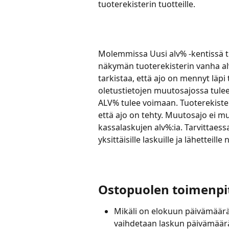
tuoterekisterin tuotteille.
Molemmissa Uusi alv% -kentissä tu
näkymän tuoterekisterin vanha al
tarkistaa, että ajo on mennyt läpi 
oletustietojen muutosajossa tulee
ALV% tulee voimaan. Tuoterekisteri
että ajo on tehty. Muutosajo ei mu
kassalaskujen alv%:ia. Tarvittaes
yksittäisille laskuille ja lähetteille
Ostopuolen toimenpi
Mikäli on elokuun päivämääräll
vaihdetaan laskun päivämäärä