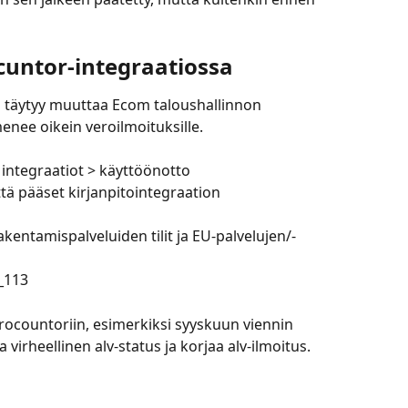
cuntor-integraatiossa
s täytyy muuttaa Ecom taloushallinnon 
menee oikein veroilmoituksille.
 integraatiot > käyttöönotto
ttä pääset kirjanpitointegraation 
 rakentamispalveluiden tilit ja EU-palvelujen/-
t_113
rocountoriin, esimerkiksi syyskuun viennin 
irheellinen alv-status ja korjaa alv-ilmoitus.