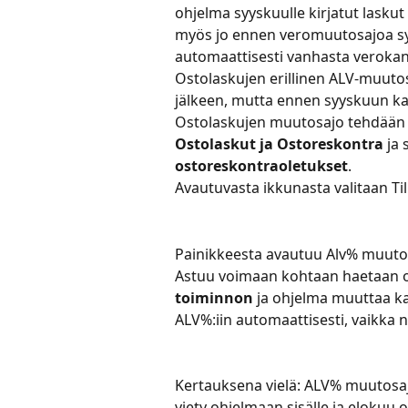
ohjelma syyskuulle kirjatut laskut
myös jo ennen veromuutosajoa sy
automaattisesti vanhasta veroka
Ostolaskujen erillinen ALV-muuto
jälkeen, mutta ennen syyskuun k
Ostolaskujen muutosajo tehdään 
Ostolaskut ja Ostoreskontra 
ja 
ostoreskontraoletukset
.
Avautuvasta ikkunasta valitaan Tili
Painikkeesta avautuu Alv% muutosa
Astuu voimaan kohtaan haetaan oi
toiminnon 
ja ohjelma muuttaa kai
ALV%:iin automaattisesti, vaikka ne 
Kertauksena vielä: ALV% muutosajo
viety ohjelmaan sisälle ja elokuu 