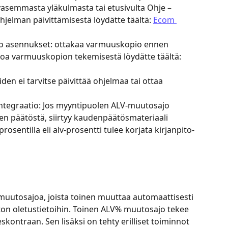
asemmasta yläkulmasta tai etusivulta Ohje – 
ohjelman päivittämisestä löydätte täältä: 
Ecom 
nto asennukset: ottakaa varmuuskopio ennen 
toa varmuuskopion tekemisestä löydätte täältä: 
en ei tarvitse päivittää ohjelmaa tai ottaa 
integraatio: Jos myyntipuolen ALV-muutosajo 
 päätöstä, siirtyy kaudenpäätösmateriaali 
rosentilla eli alv-prosentti tulee korjata kirjanpito-
-muutosajoa, joista toinen muuttaa automaattisesti 
ton oletustietoihin. Toinen ALV% muutosajo tekee 
kontraan. Sen lisäksi on tehty erilliset toiminnot 