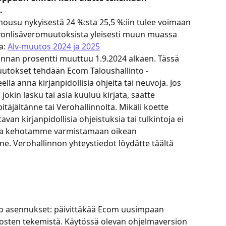
.
ousu nykyisestä 24 %:sta 25,5 %:iin tulee voimaan 
arvonlisäveromuutoksista yleisesti muun muassa 
a: 
Alv-muutos 2024 ja 2025
annan prosentti muuttuu 1.9.2024 alkaen. Tässä 
tokset tehdään Ecom Taloushallinto -
lla anna kirjanpidollisia ohjeita tai neuvoja. Jos 
jokin lasku tai asia kuuluu kirjata, saatte 
täjältänne tai Verohallinnolta. Mikäli koette 
van kirjanpidollisia ohjeistuksia tai tulkintoja ei 
s, ja kehotamme varmistamaan oikean 
ne. Verohallinnon yhteystiedot löydätte täältä 
nto asennukset: päivittäkää Ecom uusimpaan 
sten tekemistä. Käytössä olevan ohjelmaversion 