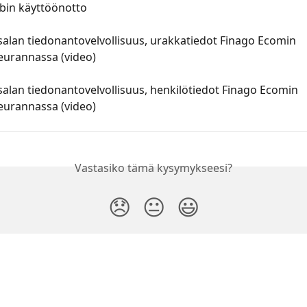
in käyttöönotto
alan tiedonantovelvollisuus, urakkatiedot Finago Ecomin 
eurannassa (video)
lan tiedonantovelvollisuus, henkilötiedot Finago Ecomin 
eurannassa (video)
Vastasiko tämä kysymykseesi?
😞
😐
😃