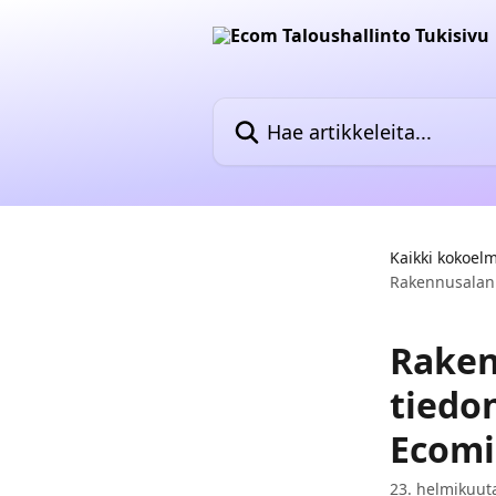
Siirry pääsisältöön
Hae artikkeleita...
Kaikki kokoel
Rakennusalan 
Raken
tiedo
Ecomi
23. helmikuut