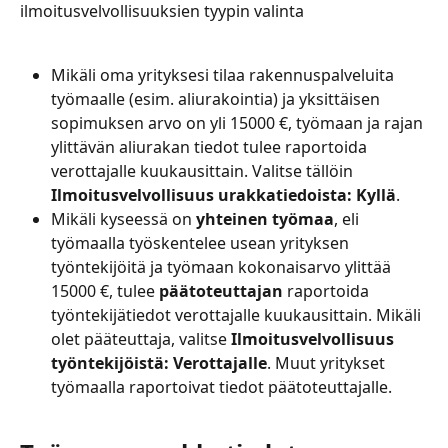
ilmoitusvelvollisuuksien tyypin valinta
Mikäli oma yrityksesi tilaa rakennuspalveluita 
työmaalle (esim. aliurakointia) ja yksittäisen 
sopimuksen arvo on yli 15000 €, työmaan ja rajan 
ylittävän aliurakan tiedot tulee raportoida 
verottajalle kuukausittain. Valitse tällöin 
Ilmoitusvelvollisuus urakkatiedoista: Kyllä
.
Mikäli kyseessä on
 yhteinen työmaa
, eli 
työmaalla työskentelee usean yrityksen 
työntekijöitä ja työmaan kokonaisarvo ylittää 
15000 €, tulee 
päätoteuttajan
 raportoida 
työntekijätiedot verottajalle kuukausittain. Mikäli 
olet pääteuttaja, valitse
 Ilmoitusvelvollisuus 
työntekijöistä: Verottajalle
. Muut yritykset 
työmaalla raportoivat tiedot päätoteuttajalle.