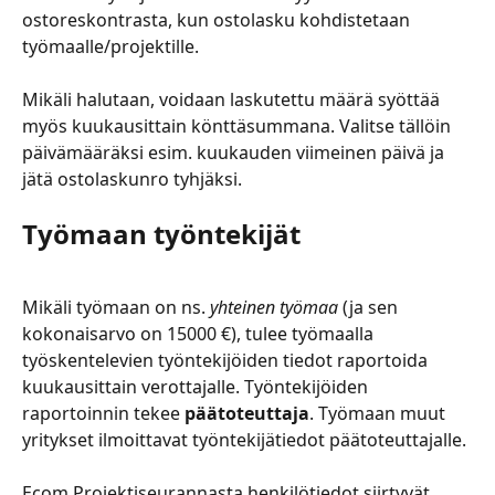
ostoreskontrasta, kun ostolasku kohdistetaan 
työmaalle/projektille.
Mikäli halutaan, voidaan laskutettu määrä syöttää 
myös kuukausittain könttäsummana. Valitse tällöin 
päivämääräksi esim. kuukauden viimeinen päivä ja 
jätä ostolaskunro tyhjäksi.
Työmaan työntekijät
Mikäli työmaan on ns. 
yhteinen työmaa
 (ja sen 
kokonaisarvo on 15000 €), tulee työmaalla 
työskentelevien työntekijöiden tiedot raportoida 
kuukausittain verottajalle. Työntekijöiden 
raportoinnin tekee 
päätoteuttaja
. Työmaan muut 
yritykset ilmoittavat työntekijätiedot päätoteuttajalle.
Ecom Projektiseurannasta henkilötiedot siirtyvät 