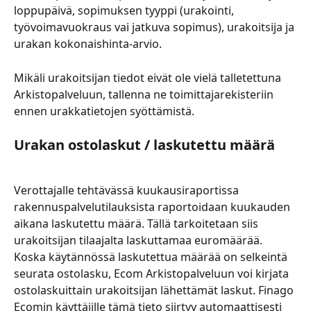
loppupäivä, sopimuksen tyyppi (urakointi, 
työvoimavuokraus vai jatkuva sopimus), urakoitsija ja 
urakan kokonaishinta-arvio.
Mikäli urakoitsijan tiedot eivät ole vielä talletettuna 
Arkistopalveluun, tallenna ne toimittajarekisteriin 
ennen urakkatietojen syöttämistä.
Urakan ostolaskut / laskutettu määrä
Verottajalle tehtävässä kuukausiraportissa 
rakennuspalvelutilauksista raportoidaan kuukauden 
aikana laskutettu määrä. Tällä tarkoitetaan siis 
urakoitsijan tilaajalta laskuttamaa euromäärää. 
Koska käytännössä laskutettua määrää on selkeintä 
seurata ostolasku, Ecom Arkistopalveluun voi kirjata 
ostolaskuittain urakoitsijan lähettämät laskut. Finago 
Ecomin käyttäjille tämä tieto siirtyy automaattisesti 