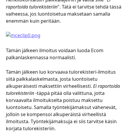
raportoida tulorekisteriin
". Tätä ei tarvitse tehdä tässä 
vaiheessa, jos luontoisetua maksetaan samalla 
enemmän kuin peritään.
Tämän jälkeen ilmoitus voidaan luoda Ecom 
palkanlaskennassa normaalisti.
Tämän jälkeen luo korvaava tulorekisteri-ilmoitus 
siitä palkkalaskelmasta, josta luontoisetu 
alkuperäisesti maksettiin virheellisesti. 
Ei raportoida 
tulorekisteriin
 -täppä pitää olla valittuna, jotta 
korvaavalta ilmoitukselta poistuu maksettu 
luontoisetu. Samalla työntekijämaksut vähenevät, 
jolloin se kompensoi alkuperäistä virheellistä 
ilmoitusta. Työntekijämaksuja ei siis tarvitse käsin 
korjata tulorekisteriin.