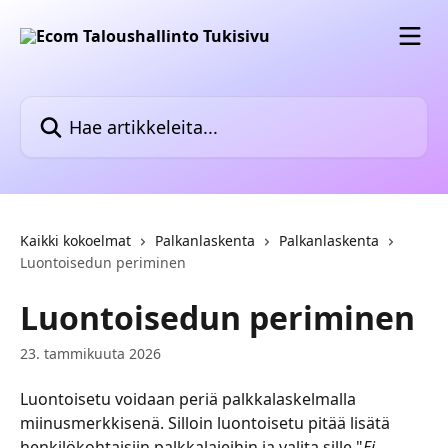
Siirry pääsisältöön
Hae artikkeleita...
Kaikki kokoelmat
Palkanlaskenta
Palkanlaskenta
Luontoisedun periminen
Luontoisedun periminen
23. tammikuuta 2026
Luontoisetu voidaan periä palkkalaskelmalla 
miinusmerkkisenä. Silloin luontoisetu pitää lisätä 
henkilökohtaisiin palkkalajeihin ja valita sille "
Ei 