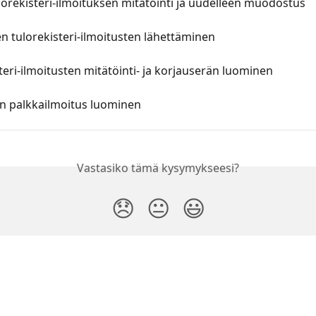
orekisteri-ilmoituksen mitätöinti ja uudelleen muodostus
n tulorekisteri-ilmoitusten lähettäminen
teri-ilmoitusten mitätöinti- ja korjauserän luominen
n palkkailmoitus luominen
Vastasiko tämä kysymykseesi?
😞
😐
😃