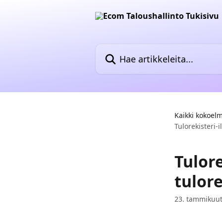
Siirry pääsisältöön
Hae artikkeleita...
Kaikki kokoel
Tulorekisteri-i
Tulor
tulore
23. tammikuu