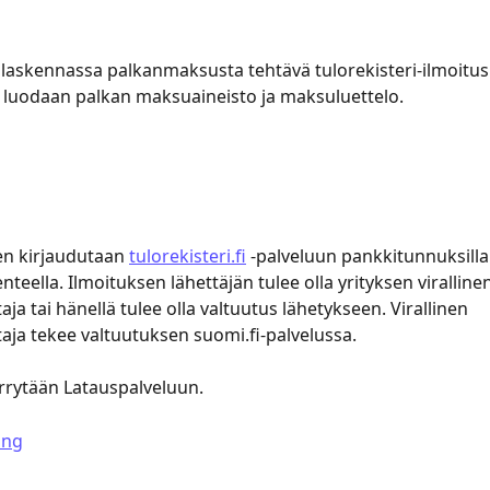
askennassa palkanmaksusta tehtävä tulorekisteri-ilmoitus
 luodaan palkan maksuaineisto ja maksuluettelo.
n kirjaudutaan 
tulorekisteri.fi
 -palveluun pankkitunnuksilla 
teella. Ilmoituksen lähettäjän tulee olla yrityksen virallinen
aja tai hänellä tulee olla valtuutus lähetykseen. Virallinen 
taja tekee valtuutuksen suomi.fi-palvelussa.
iirrytään Latauspalveluun.