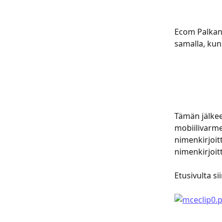
Ecom Palkanl
samalla, kun
Tämän jälkee
mobiilivarmen
nimenkirjoitt
nimenkirjoit
Etusivulta s