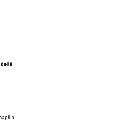
dellä 
napilla.