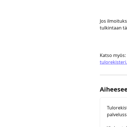
Jos ilmoituks
tulkintaan tä
Katso myös: 
tulorekisteri
Aiheeseen
Tulorekis
palvelus