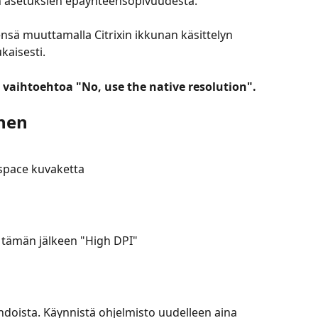
 asetuksien epäyhteensopivuudesta.
sä muuttamalla Citrixin ikkunan käsittelyn 
kaisesti.
a vaihtoehtoa "No, use the native resolution".
nen
kspace kuvaketta
a tämän jälkeen "High DPI"
ehdoista. Käynnistä ohjelmisto uudelleen aina 