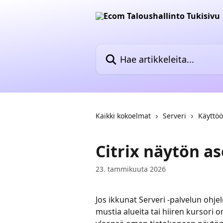
Siirry pääsisältöön
Hae artikkeleita...
Kaikki kokoelmat
Serveri
Käyttöö
Citrix näytön a
23. tammikuuta 2026
Jos ikkunat Serveri -palvelun ohje
mustia alueita tai hiiren kursori 