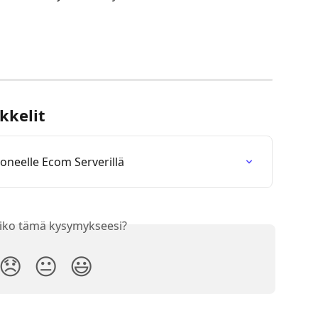
kkelit
oneelle Ecom Serverillä
iko tämä kysymykseesi?
😞
😐
😃