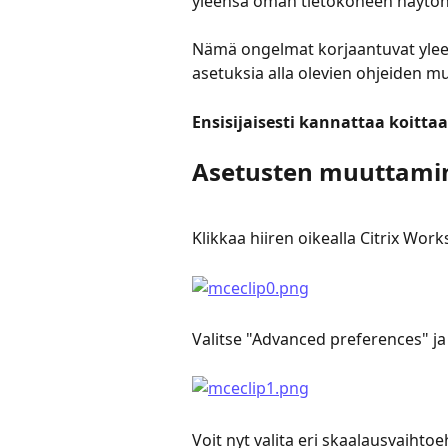
yleensä oman tietokoneen näytön
Nämä ongelmat korjaantuvat yleen
asetuksia alla olevien ohjeiden mu
Ensisijaisesti kannattaa koitta
Asetusten muuttami
Klikkaa hiiren oikealla Citrix Wor
Valitse "Advanced preferences" j
Voit nyt valita eri skaalausvaihto